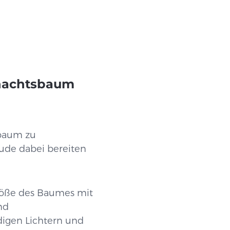
hnachtsbaum
sbaum zu
eude dabei bereiten
Größe des Baumes mit
nd
igen Lichtern und