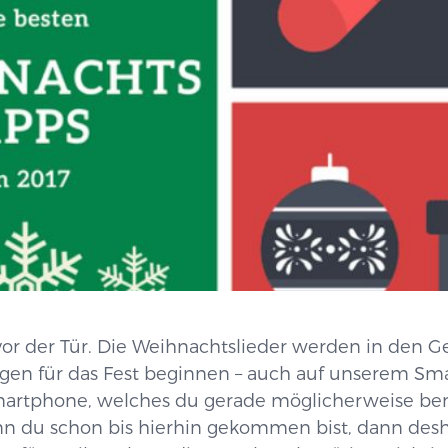
or der Tür. Die Weihnachtslieder werden in den Ge
gen für das Fest beginnen – auch auf unserem Sm
artphone, welches du gerade möglicherweise ben
enn du schon bis hierhin gekommen bist, dann desh