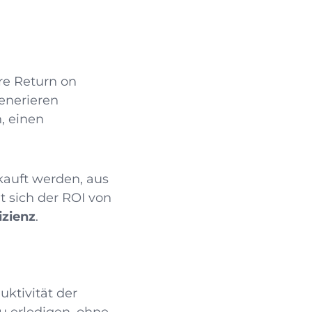
re Return on
generieren
n, einen
kauft werden, aus
t sich der ROI von
izienz
.
ktivität der