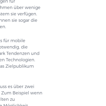
gen für
nehmen über wenige
stem sie verfügen.
nen sie sogar die
en.
s für mobile
otwendig, die
ark Tendenzen und
en Technologien.
das Zielpublikum
uss es über zwei
t. Zum Beispiel wenn
lten zu
e Möglichkeit