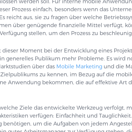
hlossen werden soll. Für interne mobile Anwendun
ieser Prozess einfach, besonders wenn das Unter
 Es reicht aus, sie zu fragen über welche Betriebssy
n über genügende finanzielle Mittel verfügt, kön
 Verfügung stellen, um den Prozess zu beschleunig
t dieser Moment bei der Entwicklung eines Projekt
n generelles Publikum mehr Probleme. Es wird n
Marktstudien über das
Mobile Marketing
und die M
 Zielpublikums zu kennen, im Bezug auf die mobil
eine Anwendung bekommen, die auf effektive Art 
elche Ziele das entwickelte Werkzeug verfolgt, m
teristiken verfügen: Einfachheit und Tauglichkei
 benötigen, um die Aufgaben von jedem Angestel
n guter Arbeitsmanager zur Verfügung stehen, di