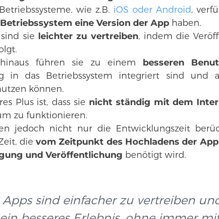
etriebssysteme, wie z.B.
iOS oder Android
, verf
 Betriebssystem eine Version der App
haben.
sind sie
leichter zu vertreiben
, indem die Veröf
olgt.
 hinaus führen sie zu einem
besseren Benutz
dig in das Betriebssystem integriert sind und 
nutzen können.
es Plus ist, dass sie
nicht ständig mit dem Inte
m zu funktionieren.
en jedoch nicht nur die Entwicklungszeit berüc
Zeit, die
vom Zeitpunkt des Hochladens der App 
ung und Veröffentlichung
benötigt wird.
 Apps sind einfacher zu vertreiben un
 ein besseres Erlebnis, ohne immer m