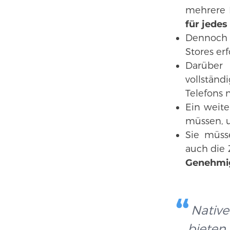
mehrere B
für jedes
Dennoch 
Stores erf
Darüber
vollstän
Telefons 
Ein weiter
müssen, u
Sie müss
auch die 
Genehmig
Native
bieten