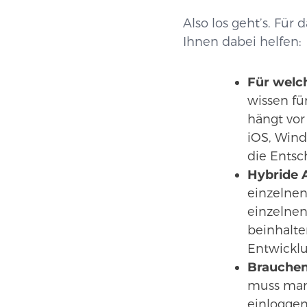
Also los geht’s. Fü
Ihnen dabei helfen:
Für welc
wissen fü
hängt vor
iOS, Wind
die Entsc
Hybride 
einzelnen
einzelnen
beinhalte
Entwicklu
Brauchen 
muss man 
einloggen