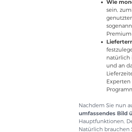
Wie monet
sein, zum
genutzten
sogenannt
Premium-I
Lieferter
festzuleg
natürlich
und an da
Lieferzei
Experten 
Programmi
Nachdem Sie nun auf
umfassendes Bild ü
Hauptfunktionen, De
Natürlich brauchen Si