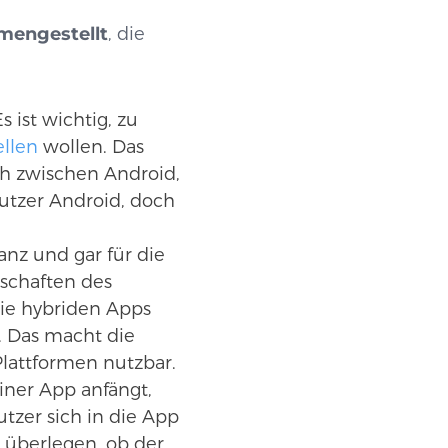
mengestellt
, die
s ist wichtig, zu
ellen
wollen. Das
ch zwischen Android,
utzer Android, doch
nz und gar für die
nschaften des
ie hybriden Apps
. Das macht die
Plattformen nutzbar.
ner App anfängt,
utzer sich in die App
h überlegen, ob der