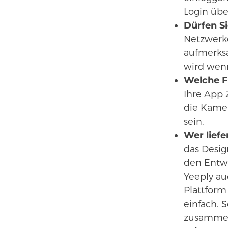
Login übe
Dürfen Si
Netzwerke
aufmerks
wird wenn
Welche F
Ihre App 
die Kamer
sein.
Wer liefe
das Desig
den Entwi
Yeeply au
Plattform
einfach. 
zusammen