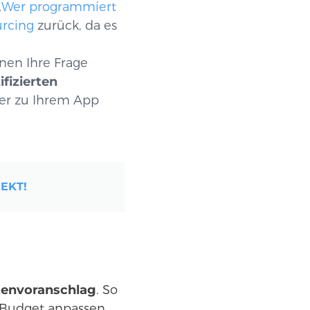
„
Wer programmiert
rcing
zurück, da es
nen Ihre Frage
ifizierten
der zu Ihrem App
EKT!
tenvoranschlag
. So
n Budget anpassen