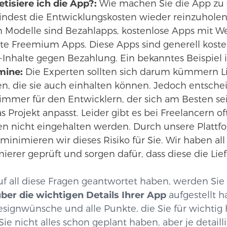
isiere ich die App?:
Wie machen Sie die App zu Ge
indest die Entwicklungskosten wieder reinzuholen
 Modelle sind Bezahlapps, kostenlose Apps mit W
e Freemium Apps. Diese Apps sind generell kosten
nhalte gegen Bezahlung. Ein bekanntes Beispiel is
mine:
Die Experten sollten sich darum kümmern L
en, die sie auch einhalten können. Jedoch entsche
 immer für den Entwicklern, der sich am Besten s
s Projekt anpasst. Leider gibt es bei Freelancern o
ten nicht eingehalten werden. Durch unsere Plattfor
minimieren wir dieses Risiko für Sie. Wir haben all
erer geprüft und sorgen dafür, dass diese die Lief
 all diese Fragen geantwortet haben, werden Sie s
ber die wichtigen Details Ihrer App
aufgestellt h
signwünsche und alle Punkte, die Sie für wichtig h
e nicht alles schon geplant haben, aber je detaillie