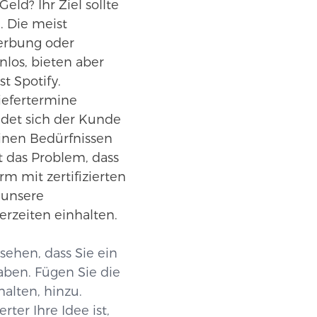
ld? Ihr Ziel sollte
. Die meist
erbung oder
los, bieten aber
t Spotify.
iefertermine
idet sich der Kunde
einen Bedürfnissen
ft das Problem, dass
m mit zertifizierten
 unsere
erzeiten einhalten.
ehen, dass Sie ein
aben. Fügen Sie die
alten, hinzu.
rter Ihre Idee ist,