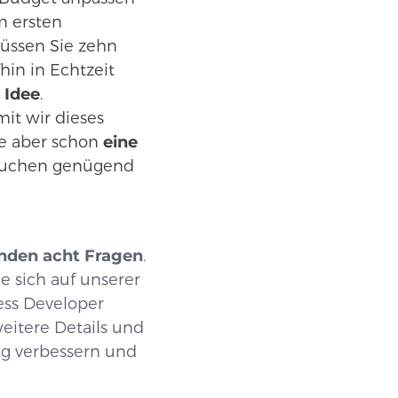
m ersten
müssen Sie zehn
in in Echtzeit
 Idee
.
mit wir dieses
e aber schon
eine
rauchen genügend
enden acht Fragen
.
e sich auf unserer
ess Developer
eitere Details und
ng verbessern und