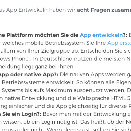
r das App Entwickeln haben wir
acht Fragen zusam
he Plattform möchten Sie die
App entwickeln
?:
E
r welches mobile Betriebssystem Sie Ihre
App erst
 allem von Ihrer Zielgruppe ab. Entscheiden Sie si
ows Phone… In Deutschland nutzen die meisten N
heidung liegt ganz bei Ihnen.
App oder native App?:
Die nativen Apps werden ga
 Betriebssysteme entwickelt. So können alle Eige
 Systems bis aufs Maximum ausgenutzt werden. D
n native Entwicklung und die Websprache HTML 5
ng einfacher und die App gleichzeitig für diverse 
Sie ein Login?:
Bevor man mit der Entwicklung ei
wissen, ob ein Login nötig ist. Das heißt, ob der N
 muss oder nicht. Wenn dem so ist, sollten Sie sic