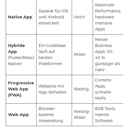
Maximale
Separat für iOS
Performance,
Native App
und Android
Hoch
hardware-
entwickelt
intensive
Apps
Meiste
Hybride
Ein Codebase,
Business-
App
läuft auf
Apps, 30–
Mittel
(Flutter/React
beiden
40 %
Native)
Plattformen
günstiger als
nativ
Content-
Progressive
Webseite mit
Apps,
Web App
Niedrig
App-Verhalten
schnelle
(PWA)
MVPs
Browser-
B2B-Tools,
Niedrig–
Web-App
basierte
interne
Mittel
Anwendung
Software