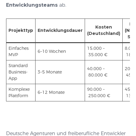
Entwicklungsteams
ab.
Ko
Kosten
Projekttyp
Entwicklungsdauer
(Nea
(Deutschland)
Spa
Einfaches
15.000 –
8.000
6–10 Wochen
MVP
35.000 €
18.0
Standard
40.000 –
20.00
Business-
3–5 Monate
80.000 €
45.0
App
Komplexe
90.000 –
45.00
6–12 Monate
Plattform
250.000 €
130.
Deutsche Agenturen und freiberufliche Entwickler