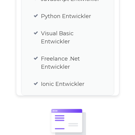
Entwickler
Python Entwickler
Web3 Entwickler
Visual Basic
Entwickler
Freelance .Net
Entwickler
Ionic Entwickler
Xamarin Entwickler
GraphQL Entwickler