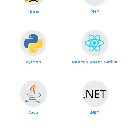
Linux
PHP
Python
React y React Native
Java
.NET