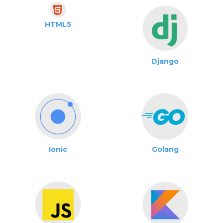
HTML5
Django
Ionic
Golang