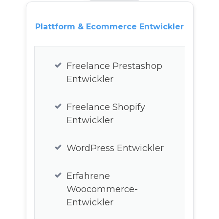
Freelance React
Entwickler
Plattform & Ecommerce Entwickler
Node Js Entwickler
Freelance Prestashop
Ruby Entwickler
Entwickler
Freelance Ruby on
Freelance Shopify
rails Entwickler
Entwickler
Perl Entwickler
WordPress Entwickler
PP Entwickler
Erfahrene
Woocommerce-
C, C
#
, C++ Entwickler
Entwickler