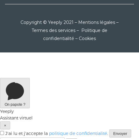
Copyright © Yeeply 2021 –
Mentions légales
–
Termes des services
–
Politique de
confidentialité
–
Cookies
On papote ?
Yeeply
Assistant virtuel
×
J'ai lu et j'accepte la
politique de confidentialité
.
Envoyer