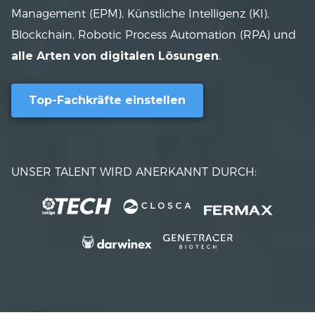
Management (EPM), Künstliche Intelligenz (KI),
Blockchain, Robotic Process Automation (RPA) und
alle Arten von digitalen Lösungen
.
Top-Fachkräfte einstellen
UNSER TALENT WIRD ANERKANNT DURCH:
SIE SPRECHEN ÜBER UNS: