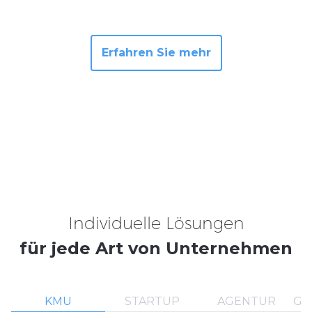
Erfahren Sie mehr
Individuelle Lösungen
für jede Art von Unternehmen
KMU
STARTUP
AGENTUR
GR