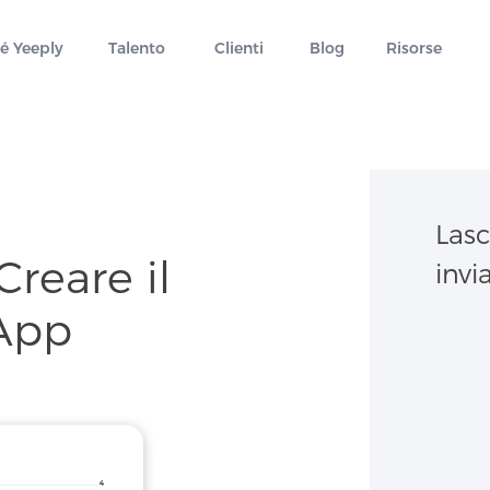
é Yeeply
Talento
Clienti
Blog
Risorse
Lasc
Creare il
invi
’App