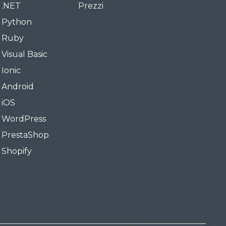
i .NET
Prezzi
i Python
i Ruby
 Visual Basic
 Ionic
i Android
 iOS
i WordPress
i PrestaShop
 Shopify