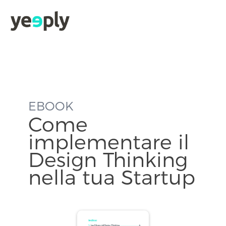
true, 'single' => true, 'type' => 'string', ]); } }, 5); ?>
EBOOK
Come
implementare il
Design Thinking
nella tua Startup