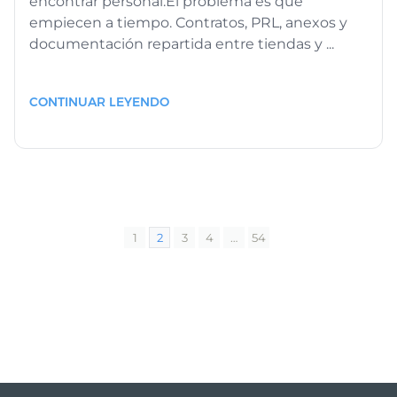
encontrar personal.El problema es que
empiecen a tiempo. Contratos, PRL, anexos y
documentación repartida entre tiendas y ...
CONTINUAR LEYENDO
1
2
3
4
…
54